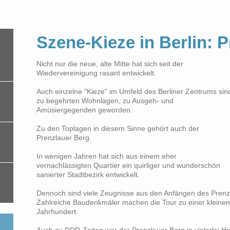
Szene-Kieze in Berlin: 
Nicht nur die neue, alte Mitte hat sich seit der
Wiedervereinigung rasant entwickelt.
Auch einzelne "Kieze" im Umfeld des Berliner Zentrums sin
zu begehrten Wohnlagen, zu Ausgeh- und
Amüsiergegenden geworden.
Zu den Toplagen in diesem Sinne gehört auch der
Prenzlauer Berg.
In wenigen Jahren hat sich aus einem eher
vernachlässigten Quartier ein quirliger und wunderschön
sanierter Stadtbezirk entwickelt.
Dennoch sind viele Zeugnisse aus den Anfängen des Prenzl
Zahlreiche Baudenkmäler machen die Tour zu einer kleinen 
Jahrhundert.
Auch zu DDR-Zeiten war der Prenzlauer Berg in vielerlei Hi