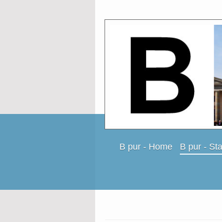
B pur - Home
B pur - St