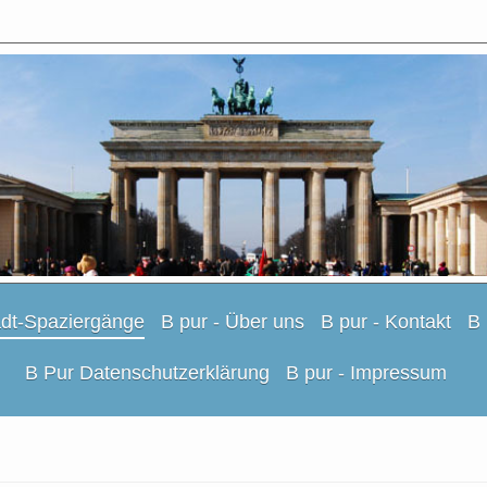
adt-Spaziergänge
B pur - Über uns
B pur - Kontakt
B
B Pur Datenschutzerklärung
B pur - Impressum