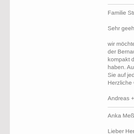
Familie St
Sehr geehr
wir möcht
der Bernau
kompakt d
haben. Auc
Sie auf je
Herzliche
Andreas + 
Anka Meßm
Lieber Her