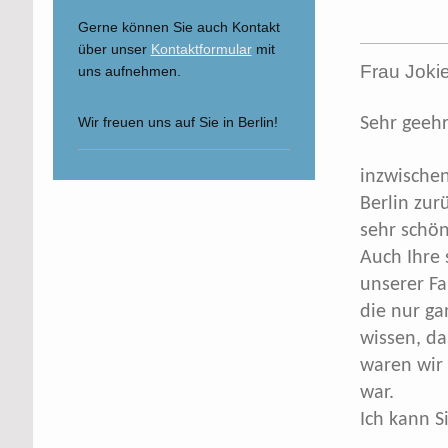
Gerne können Sie auch Kontakt
über unser
Kontaktformular
mit
Frau Joki
uns aufnehmen.
Sehr geehr
Wir freuen uns auf Sie in Berlin!
inzwischen
Berlin zur
sehr schö
Auch Ihre 
unserer Fa
die nur ga
wissen, d
waren wir
war.
Ich kann S