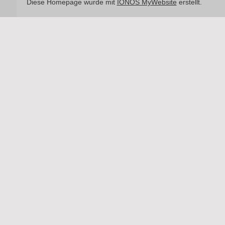
Diese Homepage wurde mit
IONOS MyWebsite
erstellt.