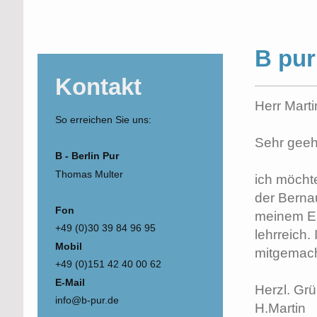
B pu
Kontakt
Herr Mart
So erreichen Sie uns:
Sehr geehr
B - Berlin Pur
Thomas Multer
ich möcht
der Berna
Fon
meinem En
+49 (0)30 39 84 96 95
lehrreich.
Mobil
mitgemach
+49 (0)151 42 40 00 62
E-Mail
Herzl. Gr
info@b-pur.de
H.Martin