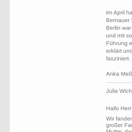
Im April h
Bernauer 
Berlin war
und mit s
Führung e
erklärt un
fasziniert.
Anka Me
Julia Wic
Hallo Herr
Wir fanden
großer Fa
Mutter, d