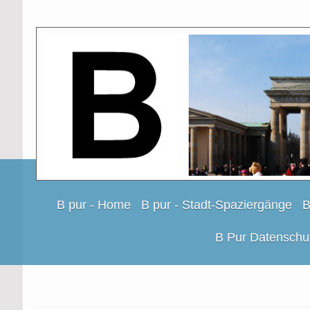
B pur - Home
B pur - Stadt-Spaziergänge
B
B Pur Datenschu