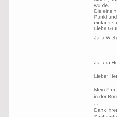
würde.
Die einei
Punkt und 
einfach su
Liebe Grü
Julia Wich
Juliana H
Lieber Her
Mein Freun
in der Ber
...
Dank Ihre
Sachverhal