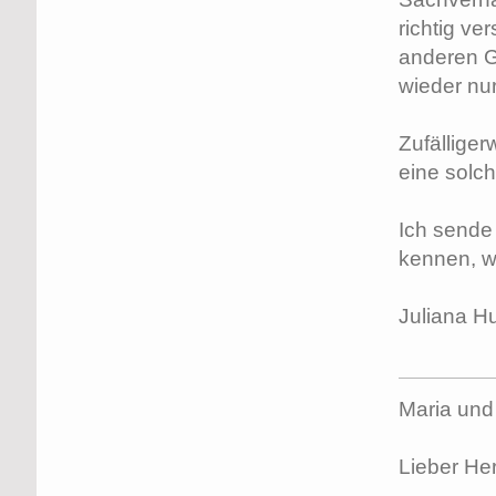
richtig ve
anderen G
wieder nur
Zufälliger
eine solc
Ich sende 
kennen, w
Juliana H
Maria und 
Lieber Her