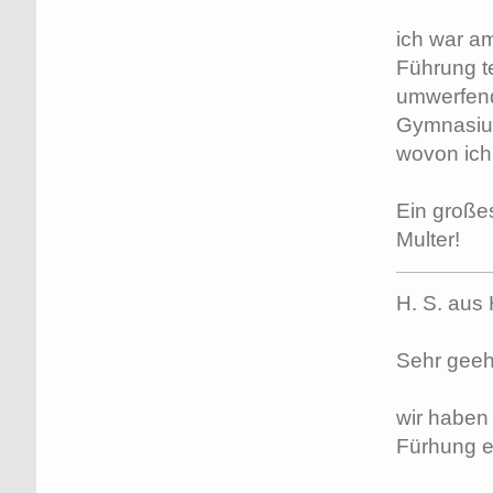
ich war a
Führung t
umwerfend 
Gymnasium 
wovon ich
Ein großes
Multer!
H. S. aus
Sehr geehr
wir haben
Fürhung ei