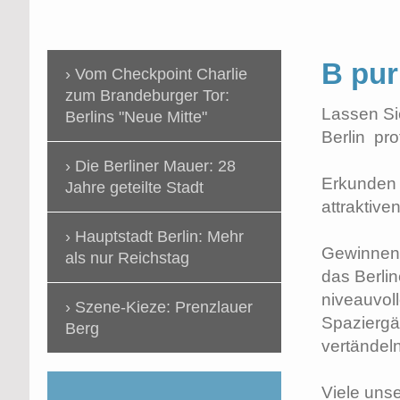
B pur
Vom Checkpoint Charlie
zum Brandeburger Tor:
Lassen Sie
Berlins "Neue Mitte"
Berlin pro
Die Berliner Mauer: 28
Erkunden S
Jahre geteilte Stadt
attraktiven
Hauptstadt Berlin: Mehr
Gewinnen S
als nur Reichstag
das Berli
niveauvol
Szene-Kieze: Prenzlauer
Spaziergän
Berg
vertändeln
Viele uns