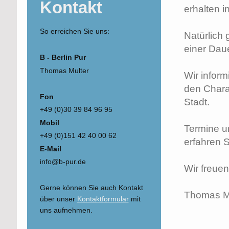
Kontakt
erhalten i
So erreichen Sie uns:
Natürlich 
einer Dau
B - Berlin Pur
Thomas Multer
Wir inform
den Charak
Fon
Stadt.
+49 (0)30 39 84 96 95
Mobil
Termine un
+49 (0)151 42 40 00 62
erfahren S
E-Mail
info@b-pur.de
Wir freuen
Gerne können Sie auch Kontakt
Thomas Mul
über unser
Kontaktformular
mit
uns aufnehmen.