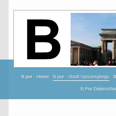
B pur - Home
B pur - Stadt-Spaziergänge
B
B Pur Datenschu