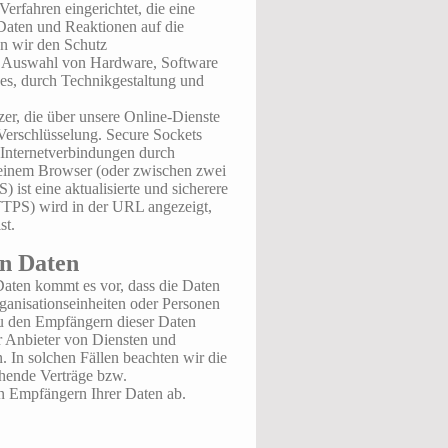
erfahren eingerichtet, die eine
aten und Reaktionen auf die
en wir den Schutz
. Auswahl von Hardware, Software
es, durch Technikgestaltung und
er, die über unsere Online-Dienste
erschlüsselung. Secure Sockets
 Internetverbindungen durch
 einem Browser (oder zwischen zwei
 ist eine aktualisierte und sicherere
TTPS) wird in der URL angezeigt,
st.
n Daten
aten kommt es vor, dass die Daten
rganisationseinheiten oder Personen
Zu den Empfängern dieser Daten
er Anbieter von Diensten und
. In solchen Fällen beachten wir die
chende Verträge bzw.
en Empfängern Ihrer Daten ab.