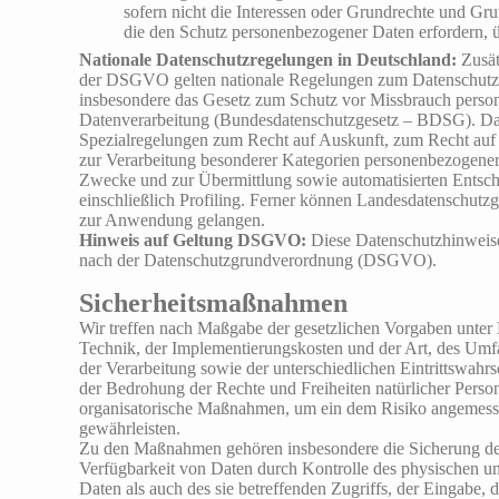
sofern nicht die Interessen oder Grundrechte und Gru
die den Schutz personenbezogener Daten erfordern, 
Nationale Datenschutzregelungen in Deutschland:
Zusät
der DSGVO gelten nationale Regelungen zum Datenschutz 
insbesondere das Gesetz zum Schutz vor Missbrauch perso
Datenverarbeitung (Bundesdatenschutzgesetz – BDSG). Da
Spezialregelungen zum Recht auf Auskunft, zum Recht auf
zur Verarbeitung besonderer Kategorien personenbezogener 
Zwecke und zur Übermittlung sowie automatisierten Entsch
einschließlich Profiling. Ferner können Landesdatenschutz
zur Anwendung gelangen.
Hinweis auf Geltung DSGVO:
Diese Datenschutzhinweise
nach der Datenschutzgrundverordnung (DSGVO).
Sicherheitsmaßnahmen
Wir treffen nach Maßgabe der gesetzlichen Vorgaben unter 
Technik, der Implementierungskosten und der Art, des Um
der Verarbeitung sowie der unterschiedlichen Eintrittswah
der Bedrohung der Rechte und Freiheiten natürlicher Perso
organisatorische Maßnahmen, um ein dem Risiko angemess
gewährleisten.
Zu den Maßnahmen gehören insbesondere die Sicherung der V
Verfügbarkeit von Daten durch Kontrolle des physischen u
Daten als auch des sie betreffenden Zugriffs, der Eingabe, 