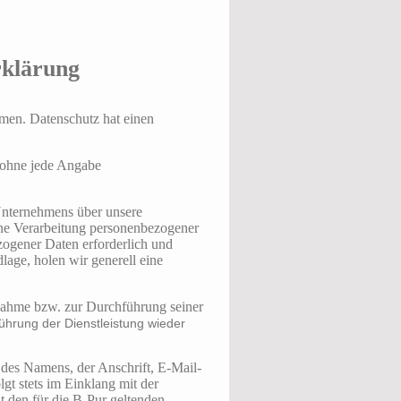
rklärung
hmen. Datenschutz hat einen
h ohne jede Angabe
 Unternehmens über unsere
ine Verarbeitung personenbezogener
zogener Daten erforderlich und
dlage, holen wir generell eine
nahme bzw. zur Durchführung seiner
hrung der Dienstleistung wieder
 des Namens, der Anschrift, E-Mail-
gt stets im Einklang mit der
den für die B-Pur geltenden