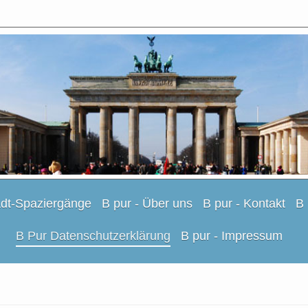
adt-Spaziergänge
B pur - Über uns
B pur - Kontakt
B
B Pur Datenschutzerklärung
B pur - Impressum