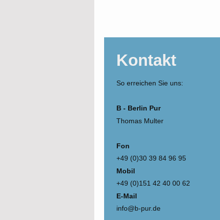
Kontakt
So erreichen Sie uns:
B - Berlin Pur
Thomas Multer
Fon
+49 (0)30 39 84 96 95
Mobil
+49 (0)151 42 40 00 62
E-Mail
info@b-pur.de