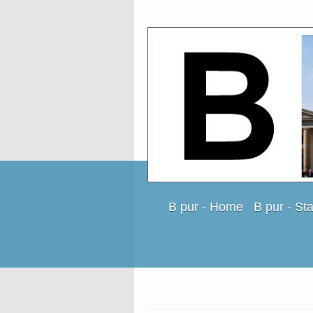
B pur - Home
B pur - St