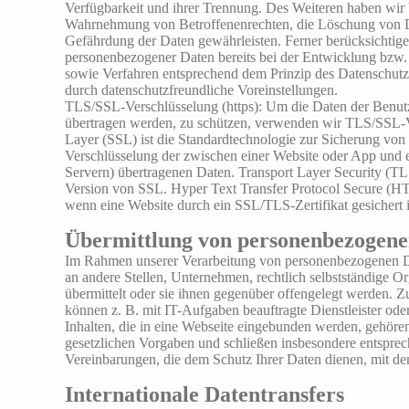
Verfügbarkeit und ihrer Trennung. Des Weiteren haben wir V
Wahrnehmung von Betroffenenrechten, die Löschung von D
Gefährdung der Daten gewährleisten. Ferner berücksichtig
personenbezogener Daten bereits bei der Entwicklung bzw
sowie Verfahren entsprechend dem Prinzip des Datenschutz
durch datenschutzfreundliche Voreinstellungen.
TLS/SSL-Verschlüsselung (https): Um die Daten der Benutz
übertragen werden, zu schützen, verwenden wir TLS/SSL-V
Layer (SSL) ist die Standardtechnologie zur Sicherung von
Verschlüsselung der zwischen einer Website oder App und
Servern) übertragenen Daten. Transport Layer Security (TLS)
Version von SSL. Hyper Text Transfer Protocol Secure (H
wenn eine Website durch ein SSL/TLS-Zertifikat gesichert i
Übermittlung von personenbezogene
Im Rahmen unserer Verarbeitung von personenbezogenen D
an andere Stellen, Unternehmen, rechtlich selbstständige O
übermittelt oder sie ihnen gegenüber offengelegt werden. 
können z. B. mit IT-Aufgaben beauftragte Dienstleister od
Inhalten, die in eine Webseite eingebunden werden, gehören
gesetzlichen Vorgaben und schließen insbesondere entspre
Vereinbarungen, die dem Schutz Ihrer Daten dienen, mit d
Internationale Datentransfers